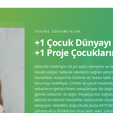
SOSYAL SORUMLULUK
+1 Çocuk Dünyayı
+1 Proje Çocukları
AKACAN Holding’in 30 yılı aşkın deneyimi ve fa
devam ediyor. Gelecek nesillerin sağlıklı ye
Hastalıkları Araştırma Önleme ve Tedavi Vakfı (
korumayı hedefliyor. ÇOHAV ile çocuk hastalıkla
tedavilerin geliştirilmesi amaçlanıyor. Bu bağ
gerekli tedaviler ile diğer ihtiyaçlarının sağl
kalıtsal ve edinsel hastalıklar konusunda ulus
amaçlıyor. Hedefleri doğrultuda başta KKTC’de 
çalışma ve iş birliklerine imza atan vakıf, çalış