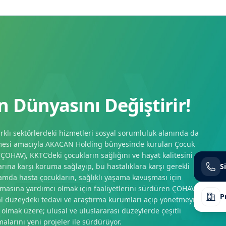
n Dünyasını Değiştirir!
rklı sektörlerdeki hizmetleri sosyal sorumluluk alanında da
tişmesi amacıyla AKACAN Holding bünyesinde kurulan Çocuk
ÇOHAV), KKTC’deki çocukların sağlığını ve hayat kalitesini
rına karşı koruma sağlayıp, bu hastalıklara karşı gerekli
S
lamda hasta çocukların, sağlıklı yaşama kavuşması için
anmasına yardımcı olmak için faaliyetlerini sürdüren ÇOHAV,
P
al düzeydeki tedavi ve araştırma kurumları açıp yönetmeyi
olmak üzere; ulusal ve uluslararası düzeylerde çeşitli
malarını yeni projeler ile sürdürüyor.