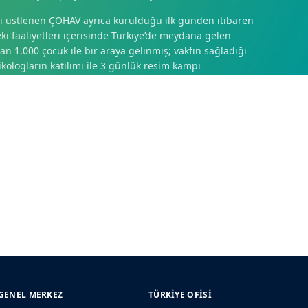
ı üstlenen ÇOHAV ayrıca kurulduğu ilk günden itibaren
i faaliyetleri içerisinde Türkiye’de meydana gelen
 1.000 çocuk ile bir araya gelinmiş; vakfın sağladığı
ologların katılımı ile 3 günlük resim kampı
remzede çocukların duygularını aktardığı 500 resmin yer
serlerin satışından elde edilen gelir ise yine vakıf aracılığı
arılacaktır.
n sağlanan destekler ile devam etmektedir.
GENEL MERKEZ
TÜRKIYE OFISI