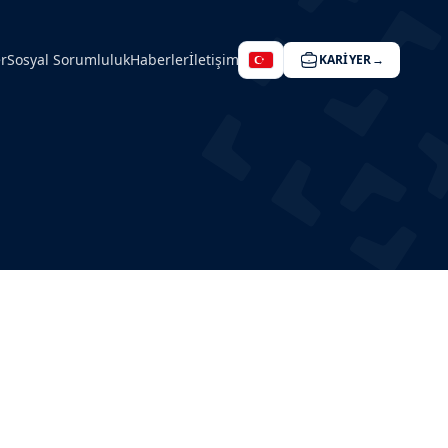
r
Sosyal Sorumluluk
Haberler
İletişim
KARIYER
→