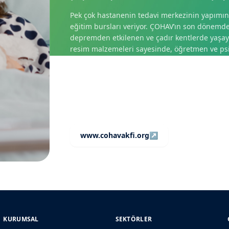
Pek çok hastanenin tedavi merkezinin yapımın
eğitim bursları veriyor. ÇOHAV’ın son dönemdek
depremden etkilenen ve çadır kentlerde yaşayan
resim malzemeleri sayesinde, öğretmen ve psik
gerçekleştirilmiştir. Bu proje kapsamında dep
alacağı büyük bir sergi açılacaktır. Sergilenen e
ile eğitim ve sağlık hizmeti olarak çocuklara akt
ÇOHAV, faaliyetlerine Bulut AKACAN tarafında
www.cohavakfi.org
↗
Resmi site
KURUMSAL
SEKTÖRLER